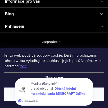
Informace pro vás
Blog
Přihlášení
vseprodeti-eu
Tento web používá soubory cookie. Dalším procházením
tohoto webu vyjadřujete souhlas s jejich používáním.. Více
Copyright 2026
www.vseprodeti.eu
. Všechna práva vyhrazena.
informací
zde
.
Vytvořil Shoptet
Nastavení
Monika (Rakovník)
právě objednal:
Dětská jídelní
keramická sada MINECRAFT 3dílná
Souhlasím
Overenyweb.cz