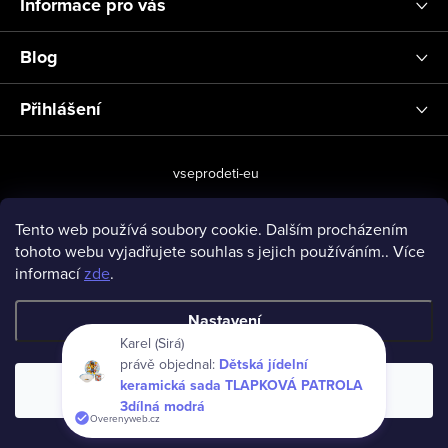
Informace pro vás
Blog
Přihlášení
vseprodeti-eu
Tento web používá soubory cookie. Dalším procházením
tohoto webu vyjadřujete souhlas s jejich používáním.. Více
Copyright 2026
www.vseprodeti.eu
. Všechna práva vyhrazena.
informací
zde
.
Vytvořil Shoptet
Nastavení
Karel (Sirá)
právě objednal:
Dětská jídelní
keramická sada TLAPKOVÁ PATROLA
Souhlasím
3dílná modrá
Overenyweb.cz