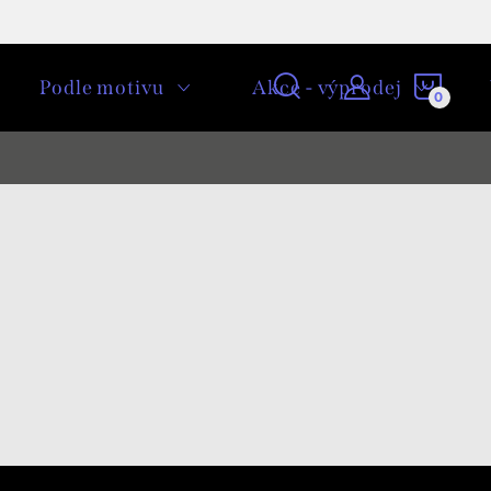
NÁKU
Podle motivu
Akce - výprodej
KOŠÍ