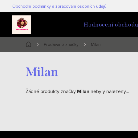
Přejít
Obchodní podmínky a zpracování osobních údajů
na
obsah
Hodnocení obchod
Prodávané značky
Milan
Domů
Milan
Žádné produkty značky
Milan
nebyly nalezeny...
Z