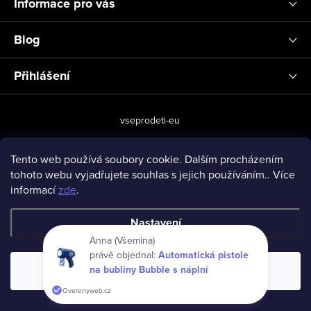
Informace pro vás
Blog
Přihlášení
vseprodeti-eu
Tento web používá soubory cookie. Dalším procházením
tohoto webu vyjadřujete souhlas s jejich používáním.. Více
Copyright 2026
www.vseprodeti.eu
. Všechna práva vyhrazena.
informací
zde
.
Vytvořil Shoptet
Nastavení
Anna (Všemina)
právě objednal:
Automatická pistole
na bubliny Bubble s náplní
Souhlasím
Overenyweb.cz