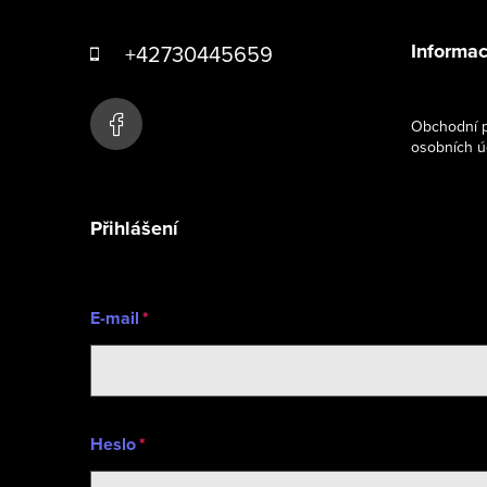
á
Informac
+42730445659
p
a
Obchodní p
osobních ú
t
í
Přihlášení
E-mail
Heslo