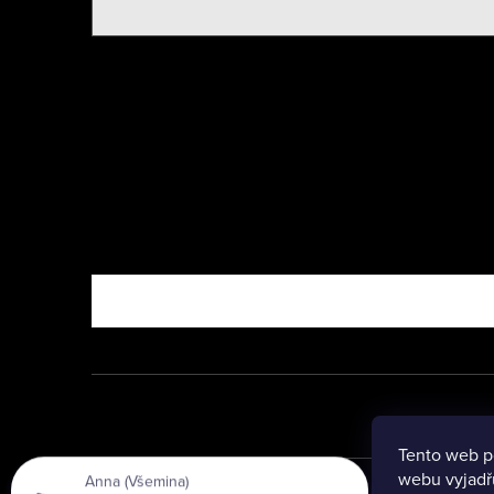
Nebo vyzkoušejte
Tento web p
Anna (Všemina)
webu vyjadřu
právě objednal:
Automatická pistole