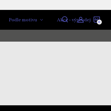
NÁKU
Podle motivu
Akce - výprodej
KOŠÍ