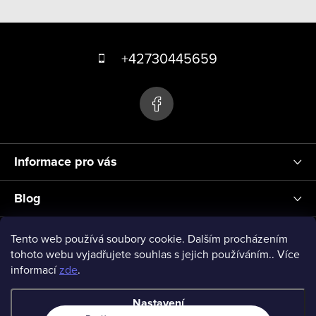
v
Z
l
á
á
+42730445659
d
p
a
a
c
t
í
p
í
r
Informace pro vás
v
k
Blog
y
v
Přihlášení
Tento web používá soubory cookie. Dalším procházením
ý
tohoto webu vyjadřujete souhlas s jejich používáním.. Více
informací
zde
.
p
vseprodeti-eu
i
Nastavení
s