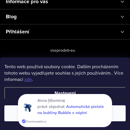
Informace pro vás
Blog
Přihlášení
vseprodeti-eu
Tento web používá soubory cookie. Dalším procházením
tohoto webu vyjadřujete souhlas s jejich používáním.. Více
Copyright 2026
www.vseprodeti.eu
. Všechna práva vyhrazena.
informací
zde
.
Vytvořil Shoptet
Nastavení
Anna (Všemina)
právě objednal:
Automatická pistole
na bubliny Bubble s náplní
Souhlasím
Overenyweb.cz