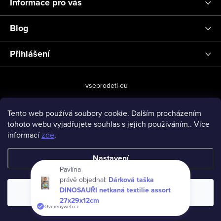
Informace pro vás
Blog
Přihlášení
vseprodeti-eu
Tento web používá soubory cookie. Dalším procházením
tohoto webu vyjadřujete souhlas s jejich používáním.. Více
Copyright 2026
www.vseprodeti.eu
. Všechna práva vyhrazena.
informací
zde
.
Vytvořil Shoptet
Nastavení
Pavlína
právě objednal:
Dárková taška
DINOSAUŘI netkaná textilie assort
Souhlasím
27x29x12cm
Overenyweb.cz