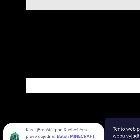
Nebo vyzkoušejte
Tento web p
Karel (Frenštát pod Radhoštěm)
webu vyjadřu
právě objednal:
Batoh MINECRAFT