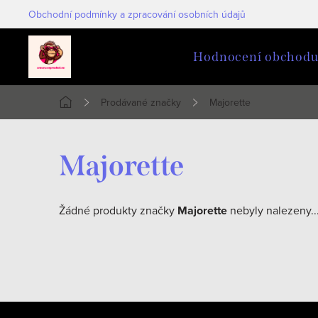
Přejít
Obchodní podmínky a zpracování osobních údajů
na
obsah
Hodnocení obchod
Prodávané značky
Majorette
Domů
Majorette
Žádné produkty značky
Majorette
nebyly nalezeny..
Z