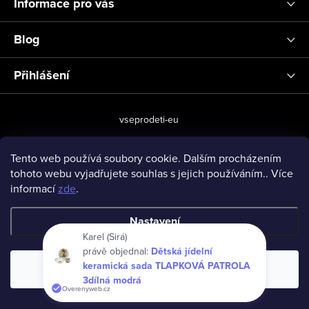
Informace pro vás
Blog
Přihlášení
vseprodeti-eu
Tento web používá soubory cookie. Dalším procházením
tohoto webu vyjadřujete souhlas s jejich používáním.. Více
Copyright 2026
www.vseprodeti.eu
. Všechna práva vyhrazena.
informací
zde
.
Vytvořil Shoptet
Nastavení
Karel (Sirá)
právě objednal:
Dětská jídelní
keramická sada TLAPKOVÁ PATROLA
Souhlasím
3dílná modrá
Overenyweb.cz