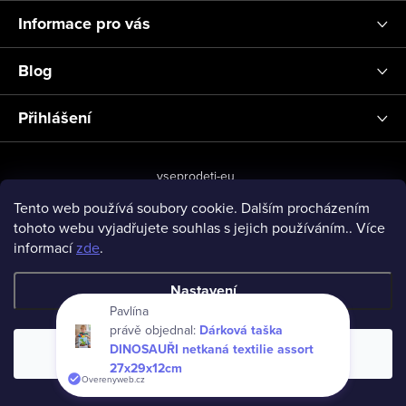
í
Informace pro vás
Blog
Přihlášení
vseprodeti-eu
Tento web používá soubory cookie. Dalším procházením
tohoto webu vyjadřujete souhlas s jejich používáním.. Více
informací
zde
.
Copyright 2026
www.vseprodeti.eu
. Všechna práva vyhrazena.
Vytvořil Shoptet
Nastavení
Pavlína
právě objednal:
Dárková taška
DINOSAUŘI netkaná textilie assort
Souhlasím
27x29x12cm
Overenyweb.cz