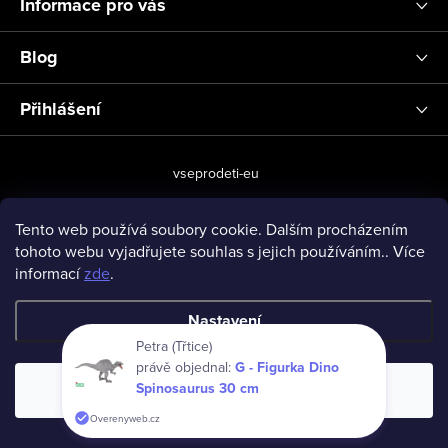
Informace pro vás
Blog
Přihlášení
vseprodeti-eu
Tento web používá soubory cookie. Dalším procházením
tohoto webu vyjadřujete souhlas s jejich používáním.. Více
Copyright 2026
www.vseprodeti.eu
. Všechna práva vyhrazena.
informací
zde
.
Vytvořil Shoptet
Nastavení
Petra (Třtice)
právě objednal:
G - Figurka Dino
Spinosaurus 30 cm
Souhlasím
Overenyweb.cz