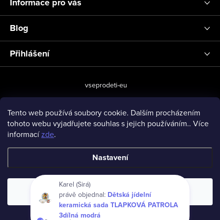
Informace pro vás
Blog
Přihlášení
vseprodeti-eu
Tento web používá soubory cookie. Dalším procházením
tohoto webu vyjadřujete souhlas s jejich používáním.. Více
Copyright 2026
www.vseprodeti.eu
. Všechna práva vyhrazena.
informací
zde
.
Vytvořil Shoptet
Nastavení
Karel (Sirá)
Souhlasím
právě objednal:
Dětská jídelní
keramická sada TLAPKOVÁ PATROLA
3dílná modrá
Overenyweb.cz