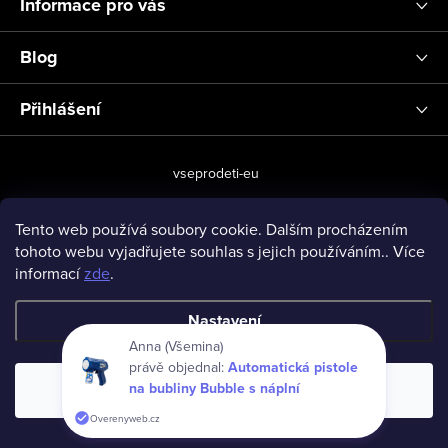
Informace pro vás
Blog
Přihlášení
vseprodeti-eu
Tento web používá soubory cookie. Dalším procházením
tohoto webu vyjadřujete souhlas s jejich používáním.. Více
Copyright 2026
www.vseprodeti.eu
. Všechna práva vyhrazena.
informací
zde
.
Vytvořil Shoptet
Nastavení
Anna (Všemina)
právě objednal:
Automatická pistole
na bubliny Bubble s náplní
Souhlasím
Overenyweb.cz