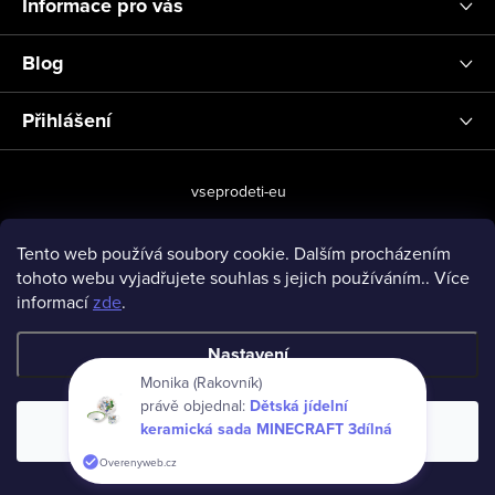
Informace pro vás
Blog
Přihlášení
vseprodeti-eu
Tento web používá soubory cookie. Dalším procházením
tohoto webu vyjadřujete souhlas s jejich používáním.. Více
Copyright 2026
www.vseprodeti.eu
. Všechna práva vyhrazena.
informací
zde
.
Vytvořil Shoptet
Nastavení
Monika (Rakovník)
právě objednal:
Dětská jídelní
keramická sada MINECRAFT 3dílná
Souhlasím
Overenyweb.cz