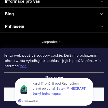
Informace pro vás
Blog
Přihlášení
vseprodeti-eu
Tento web používá soubory cookie. Dalším procházením
tohoto webu vyjadřujete souhlas s jejich používáním.. Více
Copyright 2026
www.vseprodeti.eu
. Všechna práva vyhrazena.
informací
zde
.
Vytvořil Shoptet
Nastavení
Karel (Frenštát pod Radhoštěm)
právě objednal:
Batoh MINECRAFT
černý jedna kapsa
Souhlasím
Overenyweb.cz