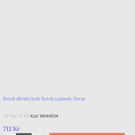
Krtek dětský kufr Krtek a jahody 20cm
1-2 dny
>5 KS
Kód:
W044534
712 Kč