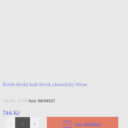
Krtek dětský kufr Krtek a housličky 30cm
1-2 dny
>5 KS
Kód:
W044537
746 Kč
DO KOŠÍKU