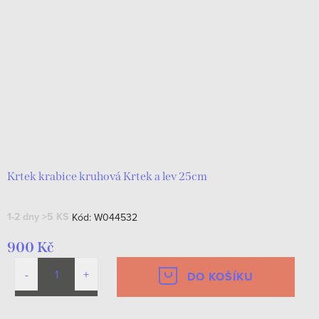
Krtek krabice kruhová Krtek a lev 25cm
1-2 dny
>5 KS
Kód:
W044532
900 Kč
DO KOŠÍKU