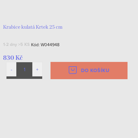
Krabice kulatá Krtek 25 cm
1-2 dny
>5 KS
Kód:
W044948
830 Kč
DO KOŠÍKU