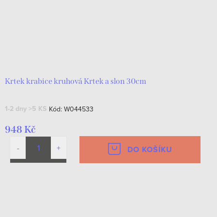
Krtek krabice kruhová Krtek a slon 30cm
1-2 dny
>5 KS
Kód:
W044533
948 Kč
DO KOŠÍKU