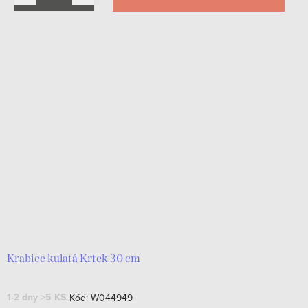
Krabice kulatá Krtek 30 cm
1-2 dny
>5 KS
Kód:
W044949