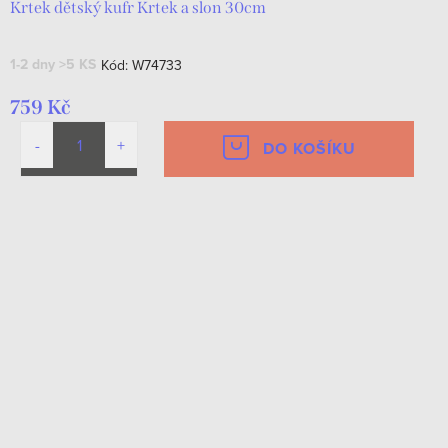
Krtek dětský kufr Krtek a slon 30cm
1-2 dny
>5 KS
Kód:
W74733
759 Kč
DO KOŠÍKU