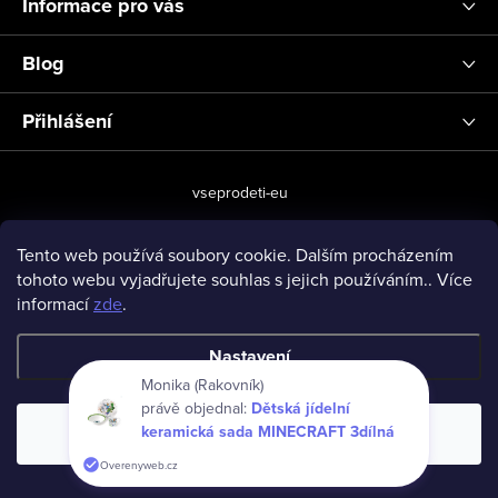
Informace pro vás
Blog
Přihlášení
vseprodeti-eu
Tento web používá soubory cookie. Dalším procházením
tohoto webu vyjadřujete souhlas s jejich používáním.. Více
Copyright 2026
www.vseprodeti.eu
. Všechna práva vyhrazena.
informací
zde
.
Vytvořil Shoptet
Nastavení
Monika (Rakovník)
právě objednal:
Dětská jídelní
keramická sada MINECRAFT 3dílná
Souhlasím
Overenyweb.cz