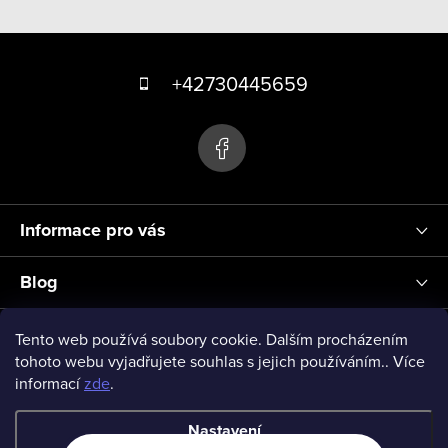
v
Z
l
á
á
+42730445659
d
p
a
a
c
t
í
p
í
r
Informace pro vás
v
k
Blog
y
v
Přihlášení
Tento web používá soubory cookie. Dalším procházením
ý
tohoto webu vyjadřujete souhlas s jejich používáním.. Více
informací
zde
.
p
vseprodeti-eu
i
Nastavení
s