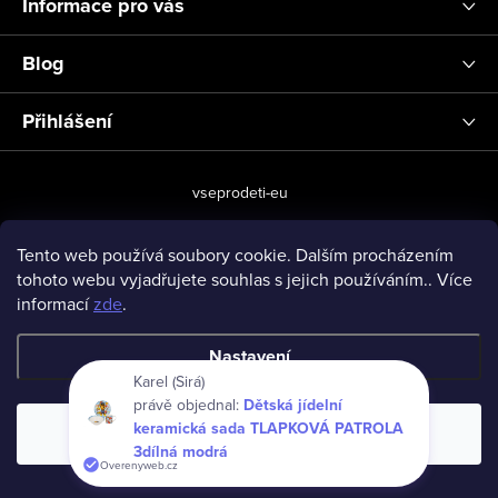
Informace pro vás
Blog
Přihlášení
vseprodeti-eu
Tento web používá soubory cookie. Dalším procházením
tohoto webu vyjadřujete souhlas s jejich používáním.. Více
Copyright 2026
www.vseprodeti.eu
. Všechna práva vyhrazena.
informací
zde
.
Vytvořil Shoptet
Nastavení
Karel (Sirá)
právě objednal:
Dětská jídelní
keramická sada TLAPKOVÁ PATROLA
Souhlasím
3dílná modrá
Overenyweb.cz