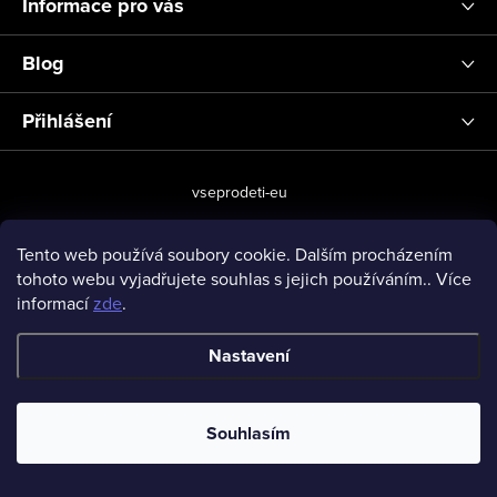
Informace pro vás
Blog
Přihlášení
vseprodeti-eu
Tento web používá soubory cookie. Dalším procházením
tohoto webu vyjadřujete souhlas s jejich používáním.. Více
Copyright 2026
www.vseprodeti.eu
. Všechna práva vyhrazena.
informací
zde
.
Vytvořil Shoptet
Nastavení
Souhlasím