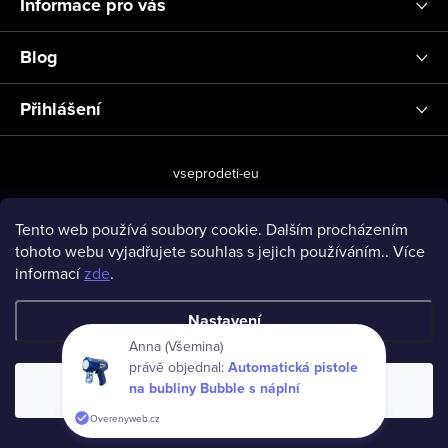
Informace pro vás
Blog
Přihlášení
vseprodeti-eu
Tento web používá soubory cookie. Dalším procházením
tohoto webu vyjadřujete souhlas s jejich používáním.. Více
Copyright 2026
www.vseprodeti.eu
. Všechna práva vyhrazena.
informací
zde
.
Vytvořil Shoptet
Nastavení
Anna (Všemina)
právě objednal:
Automatická pistole
na bubliny Bubble s náplní
Souhlasím
Overenyweb.cz