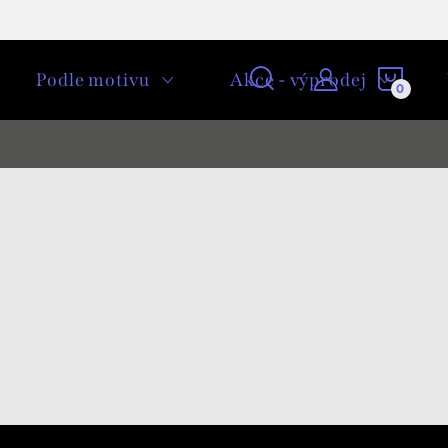
NÁKU
Podle motivu
Akce - výprodej
KOŠÍ