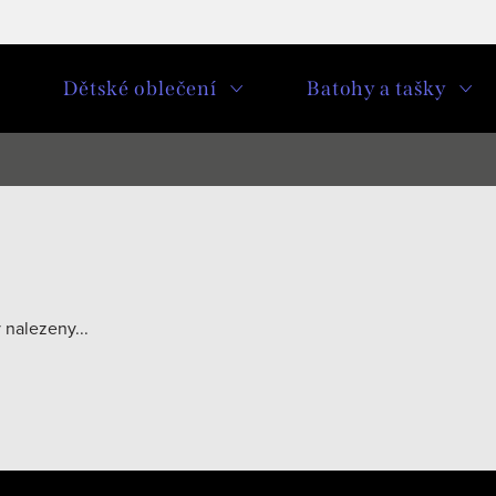
u
Dětské oblečení
Batohy a tašky
 nalezeny...