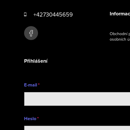
á
Informac
+42730445659
p
a
Obchodní p
osobních ú
t
í
Přihlášení
E-mail
Heslo