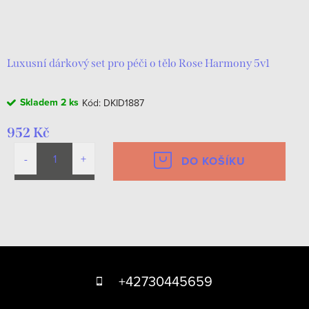
Luxusní dárkový set pro péči o tělo Rose Harmony 5v1
Skladem
2 ks
Kód:
DKID1887
952 Kč
DO KOŠÍKU
O
v
Z
l
á
á
+42730445659
d
p