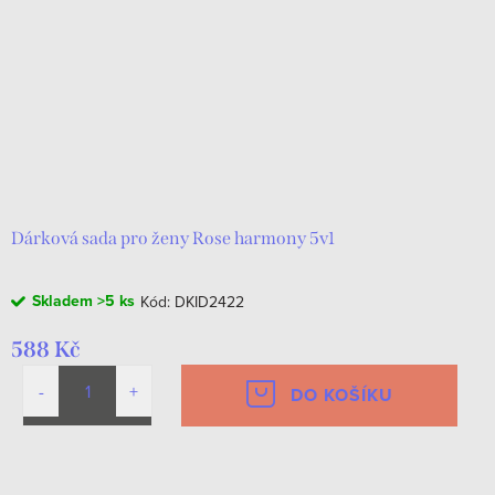
r
s
o
p
d
r
u
o
k
d
t
u
ů
k
Dárková sada pro ženy Rose harmony 5v1
t
Skladem
>5 ks
Kód:
DKID2422
ů
588 Kč
DO KOŠÍKU