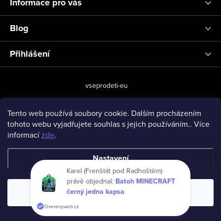
Informace pro vás
Blog
Přihlášení
vseprodeti-eu
Tento web používá soubory cookie. Dalším procházením
tohoto webu vyjadřujete souhlas s jejich používáním.. Více
Copyright 2026
www.vseprodeti.eu
. Všechna práva vyhrazena.
informací
zde
.
Vytvořil Shoptet
Nastavení
Karel (Frenštát pod Radhoštěm)
právě objednal:
Batoh MINECRAFT
černý jedna kapsa
Souhlasím
Overenyweb.cz