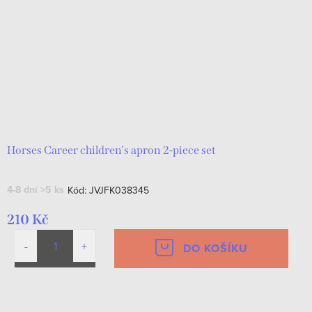
r
s
o
p
d
r
u
o
k
d
t
u
ů
k
Horses Career children's apron 2-piece set
t
4-8 dní
>5 ks
Kód:
JVJFK038345
ů
210 Kč
DO KOŠÍKU