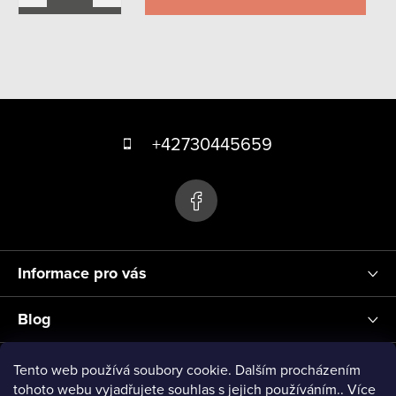
O
v
Z
l
á
á
+42730445659
d
p
a
a
c
t
í
p
í
r
Informace pro vás
v
k
Blog
y
v
Přihlášení
Tento web používá soubory cookie. Dalším procházením
ý
tohoto webu vyjadřujete souhlas s jejich používáním.. Více