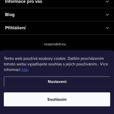
Informace pro vás
Blog
Přihlášení
vseprodeti-eu
Tento web používá soubory cookie. Dalším procházením
tohoto webu vyjadřujete souhlas s jejich používáním.. Více
Copyright 2026
www.vseprodeti.eu
. Všechna práva vyhrazena.
informací
zde
.
Vytvořil Shoptet
Nastavení
Souhlasím