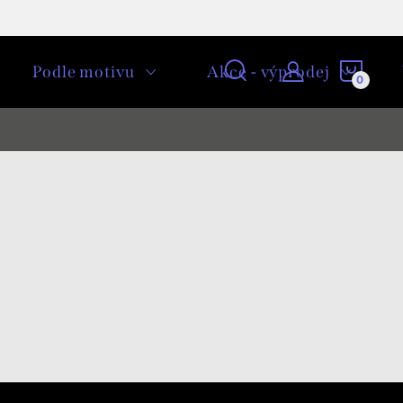
NÁKU
Podle motivu
Akce - výprodej
KOŠÍ