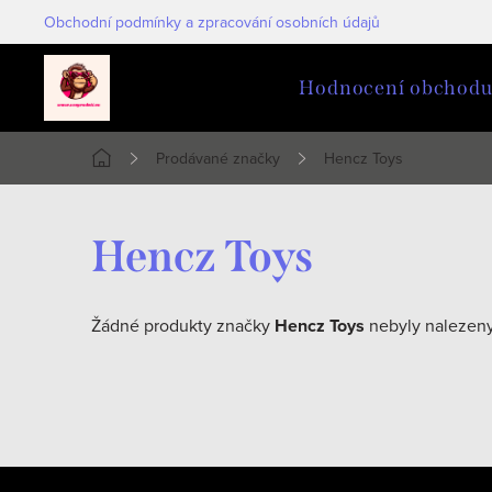
Přejít
Obchodní podmínky a zpracování osobních údajů
na
obsah
Hodnocení obchod
Prodávané značky
Hencz Toys
Domů
Hencz Toys
Žádné produkty značky
Hencz Toys
nebyly nalezeny.
Z