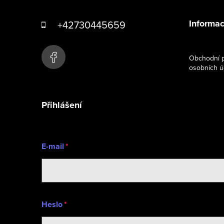
á
Informac
+42730445659
p
a
Obchodní p
osobních ú
t
í
Přihlášení
E-mail
Heslo