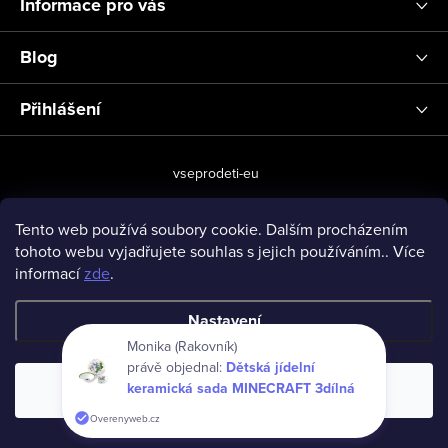
Informace pro vás
Blog
Přihlášení
vseprodeti-eu
Tento web používá soubory cookie. Dalším procházením
tohoto webu vyjadřujete souhlas s jejich používáním.. Více
Copyright 2026
www.vseprodeti.eu
. Všechna práva vyhrazena.
informací
zde
.
Vytvořil Shoptet
Nastavení
Monika (Rakovník)
právě objednal:
Dětská jídelní
keramická sada MINECRAFT 3dílná
Souhlasím
Overenyweb.cz