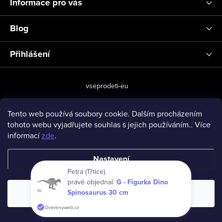
Informace pro vás
Blog
Přihlášení
vseprodeti-eu
Tento web používá soubory cookie. Dalším procházením
tohoto webu vyjadřujete souhlas s jejich používáním.. Více
Copyright 2026
www.vseprodeti.eu
. Všechna práva vyhrazena.
informací
zde
.
Vytvořil Shoptet
Nastavení
Petra (Třtice)
právě objednal:
G - Figurka Dino
Spinosaurus 30 cm
Souhlasím
Overenyweb.cz