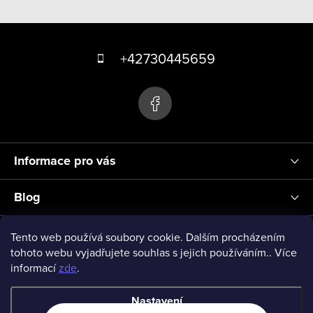
v
Z
l
á
á
+42730445659
d
p
a
a
c
t
í
p
í
r
Informace pro vás
v
k
Blog
y
v
Přihlášení
Tento web používá soubory cookie. Dalším procházením
ý
tohoto webu vyjadřujete souhlas s jejich používáním.. Více
informací
zde
.
p
vseprodeti-eu
i
Nastavení
s