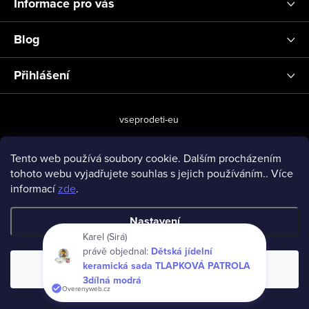
Informace pro vás
Blog
Přihlášení
vseprodeti-eu
Tento web používá soubory cookie. Dalším procházením
tohoto webu vyjadřujete souhlas s jejich používáním.. Více
Copyright 2026
www.vseprodeti.eu
. Všechna práva vyhrazena.
informací
zde
.
Vytvořil Shoptet
Nastavení
Karel (Sirá)
právě objednal:
Dětská jídelní
keramická sada TLAPKOVÁ PATROLA
Souhlasím
3dílná modrá
Overenyweb.cz