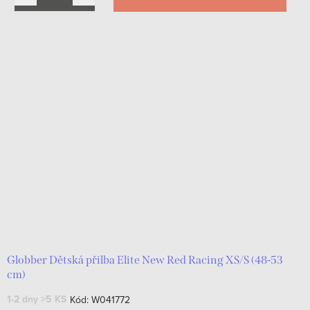
Globber Dětská přilba Elite New Red Racing XS/S (48-53
cm)
1-2 dny
>5 KS
Kód:
W041772