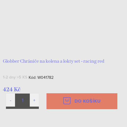
r
s
o
p
d
r
u
o
k
d
t
u
ů
k
Globber Chrániče na kolena a lokty set - racing red
t
1-2 dny
>5 KS
Kód:
W041782
ů
424 Kč
DO KOŠÍKU