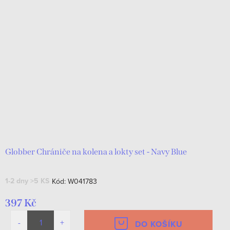
Globber Chrániče na kolena a lokty set - Navy Blue
1-2 dny
>5 KS
Kód:
W041783
397 Kč
DO KOŠÍKU