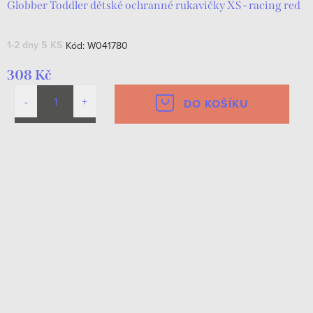
Globber Toddler dětské ochranné rukavičky XS - racing red
1-2 dny
5 KS
Kód:
W041780
308 Kč
DO KOŠÍKU