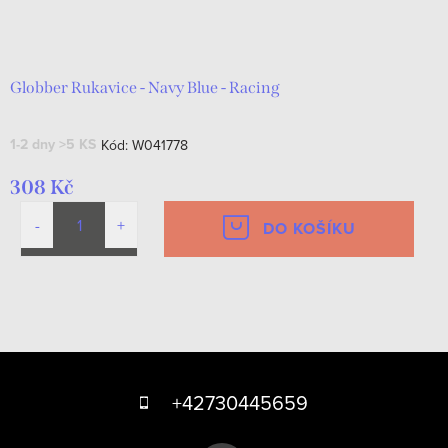
Globber Rukavice - Navy Blue - Racing
1-2 dny
>5 KS
Kód:
W041778
308 Kč
DO KOŠÍKU
O
v
Z
l
á
á
+42730445659
d
p
a