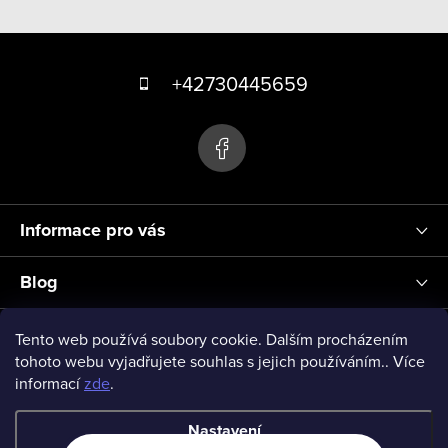
v
Z
l
á
á
+42730445659
d
p
a
a
c
t
í
p
í
r
Informace pro vás
v
k
Blog
y
v
Přihlášení
Tento web používá soubory cookie. Dalším procházením
ý
tohoto webu vyjadřujete souhlas s jejich používáním.. Více
informací
zde
.
p
vseprodeti-eu
i
Nastavení
s