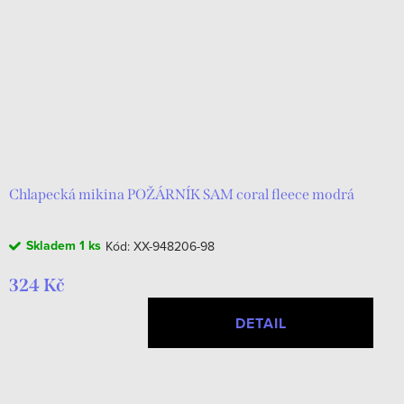
r
s
o
p
d
r
u
o
k
d
t
u
ů
k
Chlapecká mikina POŽÁRNÍK SAM coral fleece modrá
t
Skladem
1 ks
Kód:
XX-948206-98
ů
324 Kč
DETAIL
O