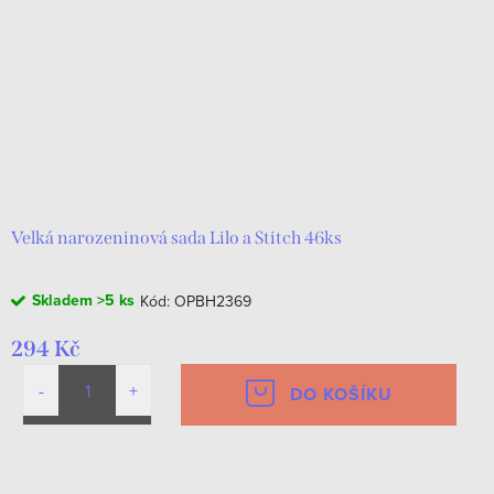
r
s
o
p
d
r
u
o
k
d
t
u
ů
k
Velká narozeninová sada Lilo a Stitch 46ks
t
Skladem
>5 ks
Kód:
OPBH2369
ů
294 Kč
DO KOŠÍKU