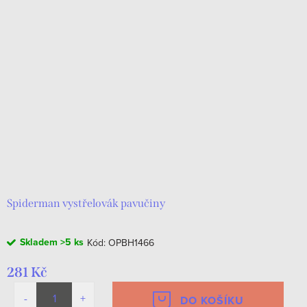
Spiderman vystřelovák pavučiny
Skladem
>5 ks
Kód:
OPBH1466
281 Kč
DO KOŠÍKU