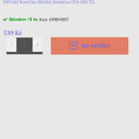
Dětský kostým Aladin Jasmína 134-146 XL
Skladem
>5 ks
Kód:
OPBH1817
539 Kč
DO KOŠÍKU