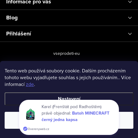
Informace pro vás
Blog
Přihlášení
vseprodeti-eu
Tento web používá soubory cookie. Dalším procházením
tohoto webu vyjadřujete souhlas s jejich používáním.. Více
Copyright 2026
www.vseprodeti.eu
. Všechna práva vyhrazena.
informací
zde
.
Vytvořil Shoptet
Nastavení
Karel (Frenštát pod Radhoštěm)
právě objednal:
Batoh MINECRAFT
černý jedna kapsa
Souhlasím
Overenyweb.cz