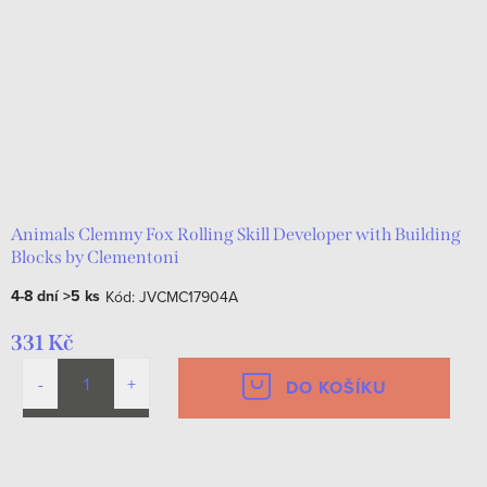
r
s
o
p
d
r
u
o
k
d
t
u
ů
k
Animals Clemmy Fox Rolling Skill Developer with Building
Blocks by Clementoni
t
4-8 dní
>5 ks
Kód:
JVCMC17904A
ů
331 Kč
DO KOŠÍKU
O