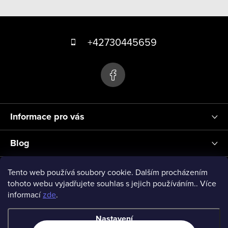
v
Z
l
á
á
+42730445659
d
p
a
a
c
t
í
p
í
r
Informace pro vás
v
k
Blog
y
v
Přihlášení
Tento web používá soubory cookie. Dalším procházením
ý
tohoto webu vyjadřujete souhlas s jejich používáním.. Více
informací
zde
.
p
vseprodeti-eu
i
Nastavení
s