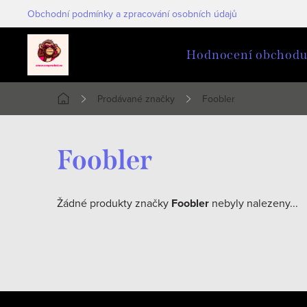
Přejít
Obchodní podmínky a zpracování osobních údajů
na
obsah
Hodnocení obchod
Prodávané značky
Foobler
Domů
Foobler
Žádné produkty značky
Foobler
nebyly nalezeny...
Z