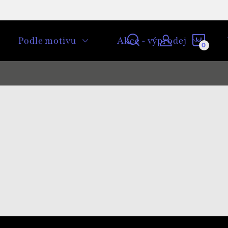
NÁKU
Podle motivu
Akce - výprodej
KOŠÍ