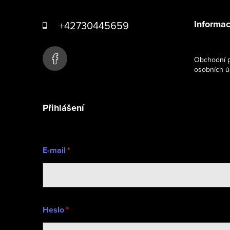
á
Informac
+42730445659
p
a
Obchodní p
osobních ú
t
í
Přihlášení
E-mail
Heslo