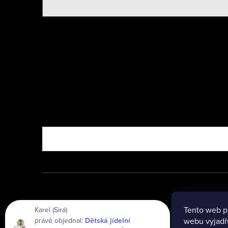
Nebo vyzkoušejte
Tento web p
Karel (Sirá)
právě objednal:
Dětská jídelní
webu vyjadřu