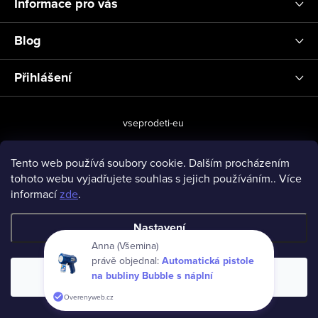
Informace pro vás
Blog
Přihlášení
vseprodeti-eu
Tento web používá soubory cookie. Dalším procházením
tohoto webu vyjadřujete souhlas s jejich používáním.. Více
Copyright 2026
www.vseprodeti.eu
. Všechna práva vyhrazena.
informací
zde
.
Vytvořil Shoptet
Nastavení
Anna (Všemina)
právě objednal:
Automatická pistole
na bubliny Bubble s náplní
Souhlasím
Overenyweb.cz