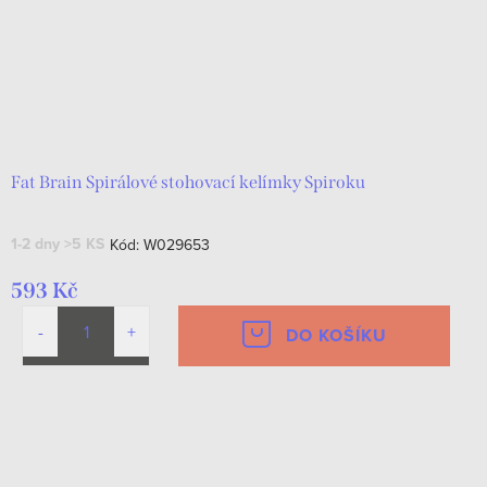
Fat Brain Spirálové stohovací kelímky Spiroku
1-2 dny
>5 KS
Kód:
W029653
593 Kč
DO KOŠÍKU