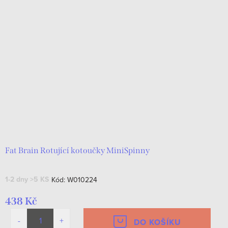
Fat Brain Rotující kotoučky MiniSpinny
1-2 dny
>5 KS
Kód:
W010224
438 Kč
DO KOŠÍKU