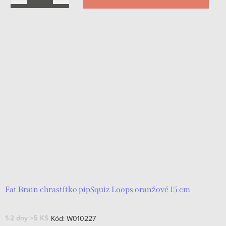
Fat Brain chrastítko pipSquiz Loops oranžové 15 cm
1-2 dny
>5 KS
Kód:
W010227