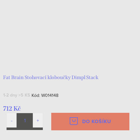
Fat Brain Stohovací kloboučky Dimpl Stack
1-2 dny
>5 KS
Kód:
W014148
712 Kč
DO KOŠÍKU