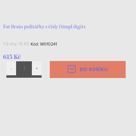
Fat Brain polštářky s čísly Dimpl digits
1-2 dny
>5 KS
Kód:
W010241
615 Kč
DO KOŠÍKU