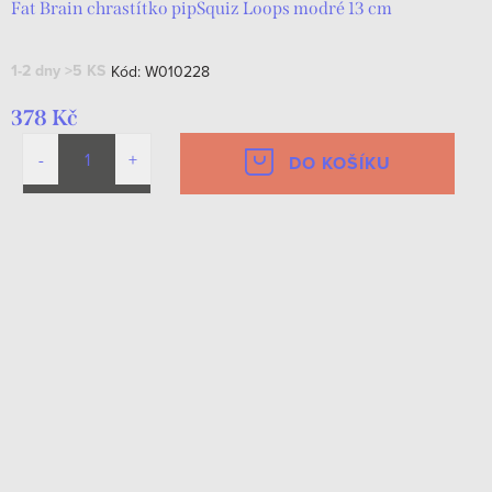
Fat Brain chrastítko pipSquiz Loops modré 13 cm
1-2 dny
>5 KS
Kód:
W010228
378 Kč
DO KOŠÍKU