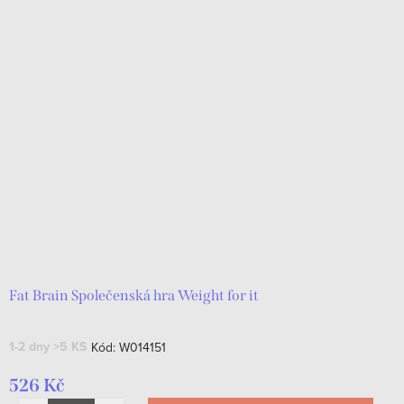
Fat Brain Společenská hra Weight for it
1-2 dny
>5 KS
Kód:
W014151
526 Kč