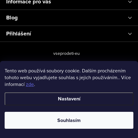
Informace pro vás
Blog
Přihlášení
vseprodeti-eu
Tento web používá soubory cookie. Dalším procházením
tohoto webu vyjadřujete souhlas s jejich používáním.. Více
Copyright 2026
www.vseprodeti.eu
. Všechna práva vyhrazena.
informací
zde
.
Vytvořil Shoptet
Nastavení
Souhlasím