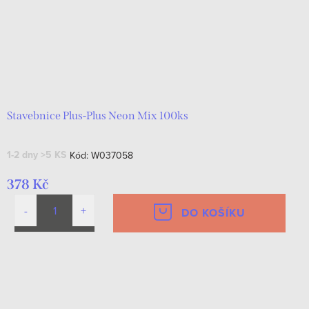
Stavebnice Plus-Plus Neon Mix 100ks
1-2 dny
>5 KS
Kód:
W037058
378 Kč
DO KOŠÍKU