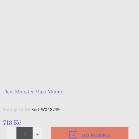
Flexi Monster Maxi Mumie
1-2 dny
>5 KS
Kód:
W048749
718 Kč
DO KOŠÍKU