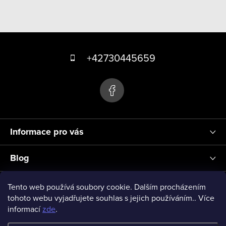
O
v
Z
l
á
á
+42730445659
d
p
a
a
c
t
í
p
í
r
Informace pro vás
v
k
Blog
y
v
Přihlášení
Tento web používá soubory cookie. Dalším procházením
ý
tohoto webu vyjadřujete souhlas s jejich používáním.. Více
informací
zde
.
p
vseprodeti-eu
i