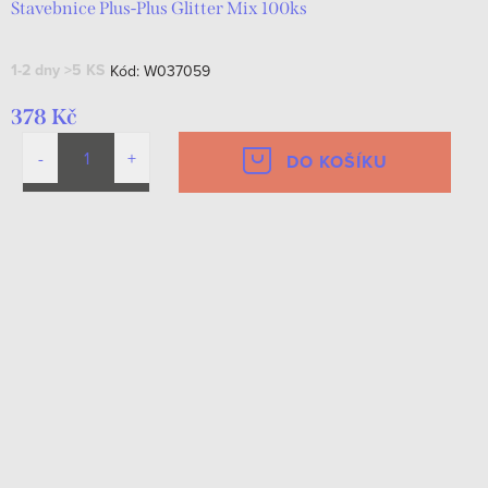
Stavebnice Plus-Plus Glitter Mix 100ks
1-2 dny
>5 KS
Kód:
W037059
378 Kč
DO KOŠÍKU