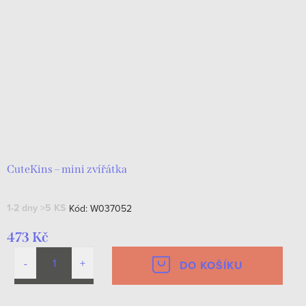
CuteKins – mini zvířátka
1-2 dny
>5 KS
Kód:
W037052
473 Kč
DO KOŠÍKU