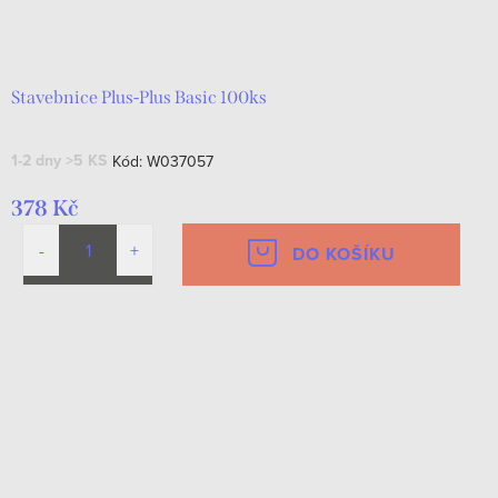
Stavebnice Plus-Plus Basic 100ks
1-2 dny
>5 KS
Kód:
W037057
378 Kč
DO KOŠÍKU