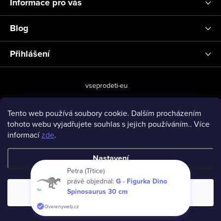
Informace pro vás
Blog
Přihlášení
vseprodeti-eu
Tento web používá soubory cookie. Dalším procházením
tohoto webu vyjadřujete souhlas s jejich používáním.. Více
Copyright 2026
www.vseprodeti.eu
. Všechna práva vyhrazena.
informací
zde
.
Vytvořil Shoptet
Nastavení
Petra (Třtice)
právě objednal:
G - Figurka Dino
Spinosaurus 30 cm
Souhlasím
Overenyweb.cz