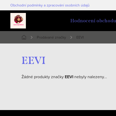
Přejít
Obchodní podmínky a zpracování osobních údajů
na
obsah
Hodnocení obchod
Prodávané značky
EEVI
Domů
EEVI
Žádné produkty značky
EEVI
nebyly nalezeny...
Z