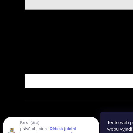
Nebo vyzkoušejte
Tento web p
Karel (Sirá)
právě objednal:
Dětská jídelní
webu vyjadřu