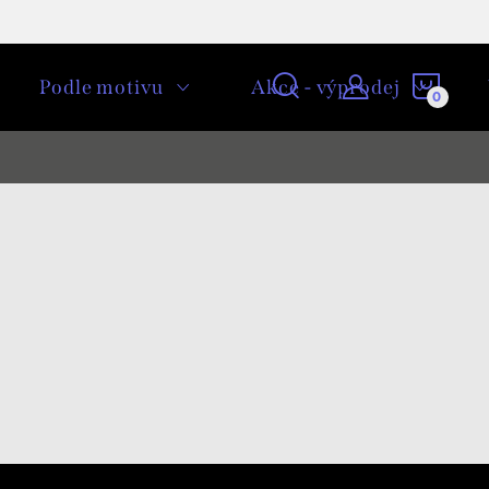
NÁKU
Podle motivu
Akce - výprodej
KOŠÍ