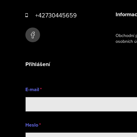
á
Informac
+42730445659
p
a
Obchodní p
osobních ú
t
í
Přihlášení
E-mail
Heslo