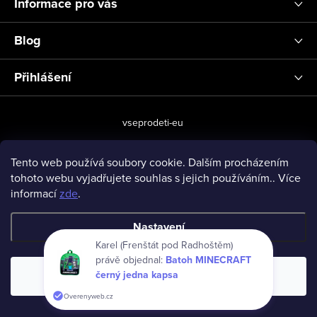
Informace pro vás
Blog
Přihlášení
vseprodeti-eu
Tento web používá soubory cookie. Dalším procházením
tohoto webu vyjadřujete souhlas s jejich používáním.. Více
Copyright 2026
www.vseprodeti.eu
. Všechna práva vyhrazena.
informací
zde
.
Vytvořil Shoptet
Nastavení
Karel (Frenštát pod Radhoštěm)
právě objednal:
Batoh MINECRAFT
černý jedna kapsa
Souhlasím
Overenyweb.cz