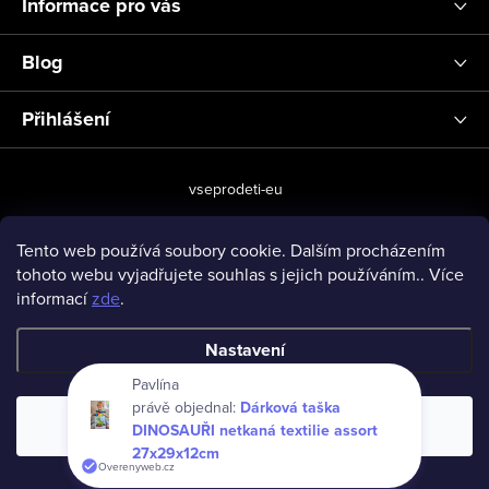
Informace pro vás
Blog
Přihlášení
vseprodeti-eu
Tento web používá soubory cookie. Dalším procházením
tohoto webu vyjadřujete souhlas s jejich používáním.. Více
Copyright 2026
www.vseprodeti.eu
. Všechna práva vyhrazena.
informací
zde
.
Vytvořil Shoptet
Nastavení
Pavlína
právě objednal:
Dárková taška
Souhlasím
DINOSAUŘI netkaná textilie assort
27x29x12cm
Overenyweb.cz