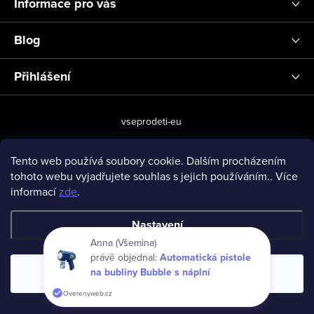
Informace pro vás
Blog
Přihlášení
vseprodeti-eu
Tento web používá soubory cookie. Dalším procházením
tohoto webu vyjadřujete souhlas s jejich používáním.. Více
Copyright 2026
www.vseprodeti.eu
. Všechna práva vyhrazena.
informací
zde
.
Vytvořil Shoptet
Nastavení
Anna (Všemina)
právě objednal:
Automatická pistole
na bubliny Bubble s náplní
Souhlasím
Overenyweb.cz