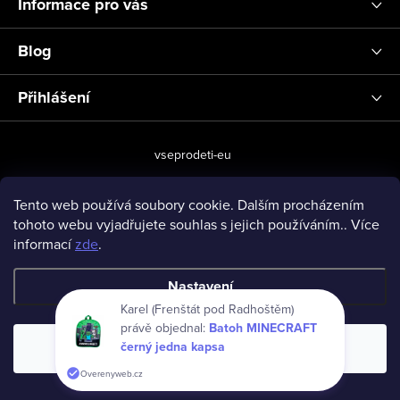
Informace pro vás
Blog
Přihlášení
vseprodeti-eu
Tento web používá soubory cookie. Dalším procházením
tohoto webu vyjadřujete souhlas s jejich používáním.. Více
Copyright 2026
www.vseprodeti.eu
. Všechna práva vyhrazena.
informací
zde
.
Vytvořil Shoptet
Nastavení
Karel (Frenštát pod Radhoštěm)
právě objednal:
Batoh MINECRAFT
černý jedna kapsa
Souhlasím
Overenyweb.cz