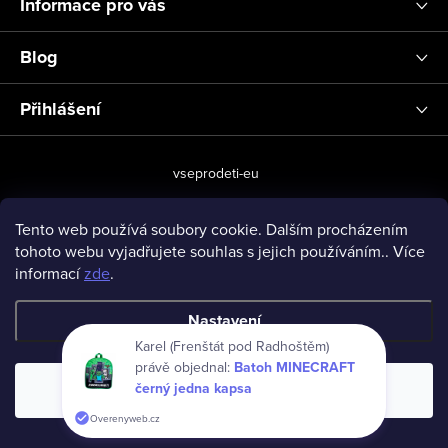
Informace pro vás
Blog
Přihlášení
vseprodeti-eu
Tento web používá soubory cookie. Dalším procházením
tohoto webu vyjadřujete souhlas s jejich používáním.. Více
Copyright 2026
www.vseprodeti.eu
. Všechna práva vyhrazena.
informací
zde
.
Vytvořil Shoptet
Nastavení
Karel (Frenštát pod Radhoštěm)
právě objednal:
Batoh MINECRAFT
černý jedna kapsa
Souhlasím
Overenyweb.cz