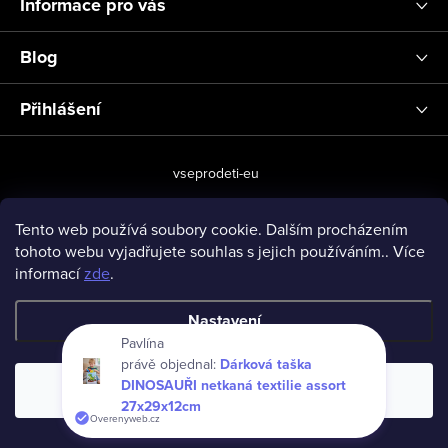
Informace pro vás
Blog
Přihlášení
vseprodeti-eu
Tento web používá soubory cookie. Dalším procházením
tohoto webu vyjadřujete souhlas s jejich používáním.. Více
Copyright 2026
www.vseprodeti.eu
. Všechna práva vyhrazena.
informací
zde
.
Vytvořil Shoptet
Nastavení
Pavlína
právě objednal:
Dárková taška
DINOSAUŘI netkaná textilie assort
Souhlasím
27x29x12cm
Overenyweb.cz